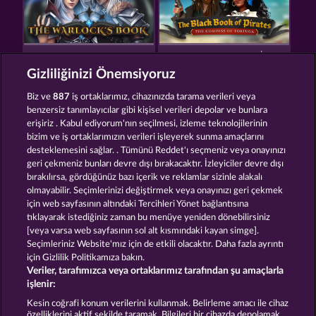
THE WARLOCKS BOOK
THE BLACK BOOK OF PIRATES
Gizliliğinizi Önemsiyoruz
Biz ve
887
iş ortaklarımız, cihazınızda tarama verileri veya
benzersiz tanımlayıcılar gibi kişisel verileri depolar ve bunlara
erişiriz . Kabul ediyorum'nın seçilmesi, izleme teknolojilerinin
bizim ve iş ortaklarımızın verileri işleyerek sunma amaçlarını
desteklemesini sağlar. . Tümünü Reddet'ı seçmeniz veya onayınızı
MAGIC BOOK 6
BOOKS AND BULLS
geri çekmeniz bunları devre dışı bırakacaktır. İzleyiciler devre dışı
bırakılırsa, gördüğünüz bazı içerik ve reklamlar sizinle alakalı
olmayabilir. Seçimlerinizi değiştirmek veya onayınızı geri çekmek
için web sayfasının altındaki Tercihleri Yönet bağlantısına
Hüküm ve Koşullar
Gizlilik Beyanı
Künye
tıklayarak istediğiniz zaman bu menüye yeniden dönebilirsiniz
[veya varsa web sayfasının sol alt kısmındaki kayan simge].
Şirket
SSS
Sözlük
Ortaklık programı
Seçimleriniz Website'mız için de etkili olacaktır. Daha fazla ayrıntı
için Gizlilik Politikamıza bakın.
Veriler, tarafımızca veya ortaklarımız tarafından şu amaçlarla
Facebook
işlenir:
İptal talebini gönder
Kesin coğrafi konum verilerini kullanmak. Belirleme amacı ile cihaz
özelliklerini aktif şekilde taramak. Bilgileri bir cihazda depolamak