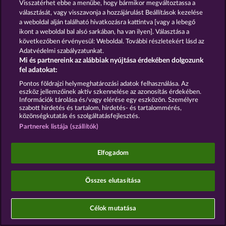
Visszatérhet ebbe a menübe, hogy bármikor megváltoztassa a
választását, vagy visszavonja a hozzájárulást Beállítások kezelése
Partnerprogram
Facebook
a weboldal alján található hivatkozásra kattintva [vagy a lebegő
ikont a weboldal bal alsó sarkában, ha van ilyen]. Választása a
Visszavonási kérelem benyújtása
következőben érvényesül: Weboldal. További részletekért lásd az
Adatvédelmi szabályzatunkat.
Mi és partnereink az alábbiak nyújtása érdekében dolgozunk
fel adatokat:
Pontos földrajzi helymeghatározási adatok felhasználása. Az
eszköz jellemzőinek aktív szkennelése az azonosítás érdekében.
A közösségi kaszinójátékok kizárólag szórakoztatási
Információk tárolása és/vagy elérése egy eszközön. Személyre
célt szolgálnak, és azok egyáltalán nem
szabott hirdetés és tartalom, hirdetés- és tartalommérés,
befolyásolják, hogy a játékos a jövőben valódi
közönségkutatás és szolgáltatásfejlesztés.
pénzzel mennyire lesz sikeres a szerencsejáték
Partnerek listája (szállítók)
terén.
©2026 Whow Games GmbH
Elfogadom
Összes elutasítása
Célok mutatása