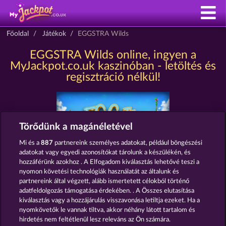
Főoldal
Játékok
EGGSTRA Wilds
EGGSTRA Wilds online, ingyen a
MyJackpot.co.uk kaszinóban - letöltés és
regisztráció nélkül!
Törődünk a magánéletével
Mi és a
887
partnereink személyes adatokat, például böngészési
adatokat vagy egyedi azonosítókat tárolunk a készülékén, és
hozzáférünk azokhoz . A Elfogadom kiválasztás lehetővé teszi a
nyomon követési technológiák használatát az általunk és
Részvételi feltételek
partnereink által végzett, alább ismertetett célokból történő
adatfeldolgozás támogatása érdekében. . A Összes elutasítása
Adatkezelési tájékoztató
Impresszum
kiválasztás vagy a hozzájárulás visszavonása letiltja ezeket. Ha a
nyomkövetők le vannak tiltva, akkor néhány látott tartalom és
A cég
GYIK
Szójegyzék
hirdetés nem feltétlenül lesz releváns az Ön számára.