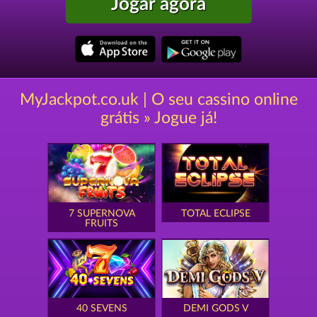
Jogar agora
MyJackpot.co.uk | O seu cassino online
grátis » Jogue já!
7 SUPERNOVA
TOTAL ECLIPSE
FRUITS
40 SEVENS
DEMI GODS V