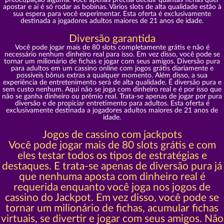
preocupação alguma. Você apenas precisa decidir quantas fichas quer
apostar e aí é só rodar as bobinas. Vários slots de alta qualidade estão à
sua espera para você experimentar. Esta oferta é exclusivamente
destinada a jogadores adultos maiores de 21 anos de idade.
Diversão garantida
Você pode jogar mais de 80 slots completamente grátis e não é
necessário nenhum dinheiro real para isso. Em vez disso, você pode se
tornar um milionário de fichas e jogar com seus amigos. Diversão pura
para adultos em um cassino online com jogos grátis diariamente e
possíveis bônus extras a qualquer momento. Além disso, a sua
experiência de entretenimento será de alta qualidade. É diversão pura e
sem custo nenhum. Aqui não se joga com dinheiro real e é por isso que
não se ganha dinheiro ou prêmio real. Trata-se apenas de jogar por pura
diversão e de propiciar entretimento para adultos. Esta oferta é
exclusivamente destinada a jogadores adultos maiores de 21 anos de
idade.
Jogos de cassino com jackpots
Você pode jogar mais de 80 slots grátis e com
eles testar todos os tipos de estratégias e
destaques. E trata-se apenas de diversão pura já
que nenhuma aposta com dinheiro real é
requerida enquanto você joga nos jogos de
cassino do Jackpot. Em vez disso, você pode se
tornar um milionário de fichas, acumular fichas
virtuais, se divertir e jogar com seus amigos. Não