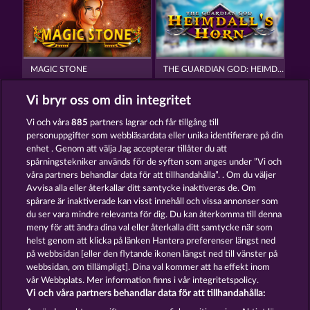
MAGIC STONE
THE GUARDIAN GOD: HEIMDALL'S HORN
Vi bryr oss om din integritet
Vi och våra
885
partners lagrar och får tillgång till
personuppgifter som webbläsardata eller unika identifierare på din
enhet . Genom att välja Jag accepterar tillåter du att
spårningstekniker används för de syften som anges under ”Vi och
GATES OF ISHTAR
PHANTOMS MIRROR
våra partners behandlar data för att tillhandahålla”. . Om du väljer
Avvisa alla eller återkallar ditt samtycke inaktiveras de. Om
spårare är inaktiverade kan visst innehåll och vissa annonser som
du ser vara mindre relevanta för dig. Du kan återkomma till denna
Användarvillkor
Sekretesspolicy
Avtryck
meny för att ändra dina val eller återkalla ditt samtycke när som
helst genom att klicka på länken Hantera preferenser längst ned
Om Företaget
FAQ
Ordlista
på webbsidan [eller den flytande ikonen längst ned till vänster på
webbsidan, om tillämpligt]. Dina val kommer att ha effekt inom
Partnerprogram
Facebook
vår Webbplats. Mer information finns i vår integritetspolicy.
Vi och våra partners behandlar data för att tillhandahålla: