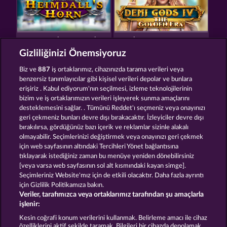
THE GUARDIAN GOD: HEIMDALL'S HORN
DEMI GODS IV - THE GOLDEN ERA
Gizliliğinizi Önemsiyoruz
Biz ve
887
iş ortaklarımız, cihazınızda tarama verileri veya
benzersiz tanımlayıcılar gibi kişisel verileri depolar ve bunlara
erişiriz . Kabul ediyorum'nın seçilmesi, izleme teknolojilerinin
bizim ve iş ortaklarımızın verileri işleyerek sunma amaçlarını
desteklemesini sağlar. . Tümünü Reddet'ı seçmeniz veya onayınızı
AURA OF JUPITER
DEMI GODS V
geri çekmeniz bunları devre dışı bırakacaktır. İzleyiciler devre dışı
bırakılırsa, gördüğünüz bazı içerik ve reklamlar sizinle alakalı
olmayabilir. Seçimlerinizi değiştirmek veya onayınızı geri çekmek
için web sayfasının altındaki Tercihleri Yönet bağlantısına
Hüküm ve Koşullar
Gizlilik Beyanı
Künye
tıklayarak istediğiniz zaman bu menüye yeniden dönebilirsiniz
[veya varsa web sayfasının sol alt kısmındaki kayan simge].
Şirket
SSS
Sözlük
Ortaklık programı
Seçimleriniz Website'mız için de etkili olacaktır. Daha fazla ayrıntı
için Gizlilik Politikamıza bakın.
Veriler, tarafımızca veya ortaklarımız tarafından şu amaçlarla
Facebook
işlenir:
İptal talebini gönder
Kesin coğrafi konum verilerini kullanmak. Belirleme amacı ile cihaz
özelliklerini aktif şekilde taramak. Bilgileri bir cihazda depolamak