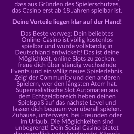
dass aus Gründen des Spielerschutzes,
das Casino erst ab 18 Jahren spielbar ist.
Deine Vorteile liegen klar auf der Hand!
Das Beste vorweg: Dein beliebtes
Online-Casino ist völlig kostenlos
spielbar und wurde vollständig in
Deutschland entwickelt! Das ist deine
Möglichkeit, online Slots zu zocken,
freue dich über ständig wechselnde
Events und ein völlig neues Spielerlebnis.
Zeig’ der Community und den anderen
Spielern, wer den längsten Atem hat.
Superrealistische Slot Automaten aus
dem Echtgeldbereich heben deinen
Spielspaß auf das nächste Level und
lassen dich bequem von überall spielen.
Zuhause, unterwegs, bei Freunden oder
im Urlaub. Die Möglichkeiten sind
unbegrenzt! Dein Social Casino bietet