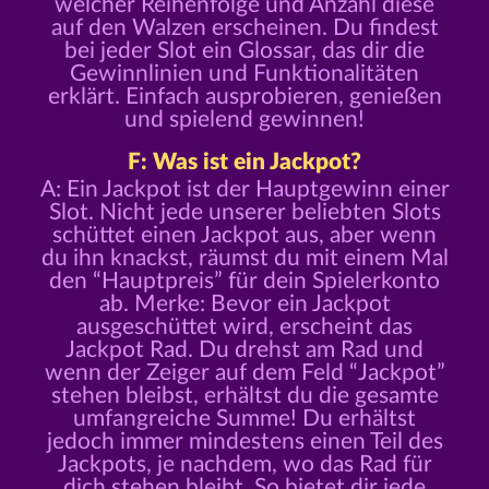
welcher Reihenfolge und Anzahl diese
auf den Walzen erscheinen. Du findest
bei jeder Slot ein Glossar, das dir die
Gewinnlinien und Funktionalitäten
erklärt. Einfach ausprobieren, genießen
und spielend gewinnen!
F: Was ist ein Jackpot?
A: Ein Jackpot ist der Hauptgewinn einer
Slot. Nicht jede unserer beliebten Slots
schüttet einen Jackpot aus, aber wenn
du ihn knackst, räumst du mit einem Mal
den “Hauptpreis” für dein Spielerkonto
ab. Merke: Bevor ein Jackpot
ausgeschüttet wird, erscheint das
Jackpot Rad. Du drehst am Rad und
wenn der Zeiger auf dem Feld “Jackpot”
stehen bleibst, erhältst du die gesamte
umfangreiche Summe! Du erhältst
jedoch immer mindestens einen Teil des
Jackpots, je nachdem, wo das Rad für
dich stehen bleibt. So bietet dir jede