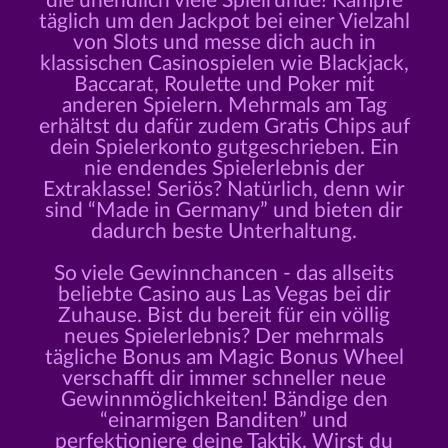
die unendlich viele Spielrunde! Kämpfe
täglich um den Jackpot bei einer Vielzahl
von Slots und messe dich auch in
klassischen Casinospielen wie Blackjack,
Baccarat, Roulette und Poker mit
anderen Spielern. Mehrmals am Tag
erhältst du dafür zudem Gratis Chips auf
dein Spielerkonto gutgeschrieben. Ein
nie endendes Spielerlebnis der
Extraklasse! Seriös? Natürlich, denn wir
sind “Made in Germany” und bieten dir
dadurch beste Unterhaltung.
So viele Gewinnchancen - das allseits
beliebte Casino aus Las Vegas bei dir
Zuhause. Bist du bereit für ein völlig
neues Spielerlebnis? Der mehrmals
tägliche Bonus am Magic Bonus Wheel
verschafft dir immer schneller neue
Gewinnmöglichkeiten! Bändige den
“einarmigen Banditen” und
perfektioniere deine Taktik. Wirst du