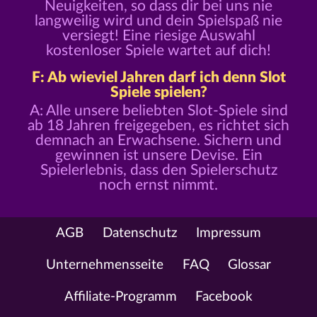
Neuigkeiten, so dass dir bei uns nie
langweilig wird und dein Spielspaß nie
versiegt! Eine riesige Auswahl
kostenloser Spiele wartet auf dich!
F: Ab wieviel Jahren darf ich denn Slot
Spiele spielen?
A: Alle unsere beliebten Slot-Spiele sind
ab 18 Jahren freigegeben, es richtet sich
demnach an Erwachsene. Sichern und
gewinnen ist unsere Devise. Ein
Spielerlebnis, dass den Spielerschutz
noch ernst nimmt.
AGB
Datenschutz
Impressum
Unternehmensseite
FAQ
Glossar
Affiliate-Programm
Facebook