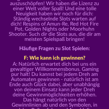
auszuschöpfen! Wir haben die Lizenz zu
einer Welt voller Spaß! Und eine tolle
Neuigkeit haben wir noch für dich:
Ständig wechselnde Slots warten auf
dich! Respins of Amun-Re, Red Hot Fire
Pot, Golden Nights oder Moorhuhn
Shooter. Such dir die Slots aus, die dir am
meisten Spielspaß bringen!
Häufige Fragen zu Slot Spielen:
F: Wie kann ich gewinnen?
A: Natürlich erwartet dich bei uns ein
gewaltiger Willkommensbonus. Gaming
pur halt! Du kannst bei jedem Dreh am
Automaten gewinnen - natürlich ist am
Ende auch Glück dabei, aber unabhängig
von deinem Einsatz kann jeder Dreh
deine Gewinnmöglichkeiten erhöhen.
Das hängt natürlich von den
Gewinnlinien ab und den Symbolen, in