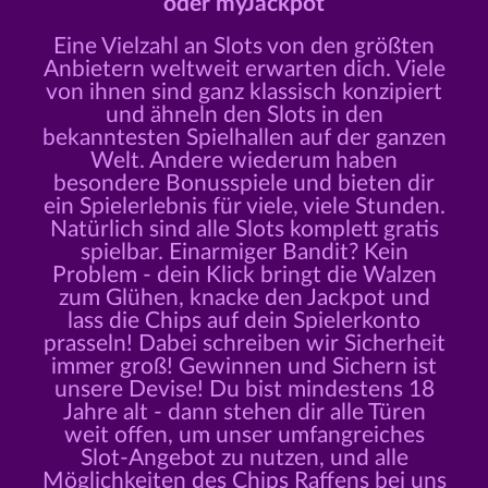
oder myJackpot
Eine Vielzahl an Slots von den größten
Anbietern weltweit erwarten dich. Viele
von ihnen sind ganz klassisch konzipiert
und ähneln den Slots in den
bekanntesten Spielhallen auf der ganzen
Welt. Andere wiederum haben
besondere Bonusspiele und bieten dir
ein Spielerlebnis für viele, viele Stunden.
Natürlich sind alle Slots komplett gratis
spielbar. Einarmiger Bandit? Kein
Problem - dein Klick bringt die Walzen
zum Glühen, knacke den Jackpot und
lass die Chips auf dein Spielerkonto
prasseln! Dabei schreiben wir Sicherheit
immer groß! Gewinnen und Sichern ist
unsere Devise! Du bist mindestens 18
Jahre alt - dann stehen dir alle Türen
weit offen, um unser umfangreiches
Slot-Angebot zu nutzen, und alle
Möglichkeiten des Chips Raffens bei uns