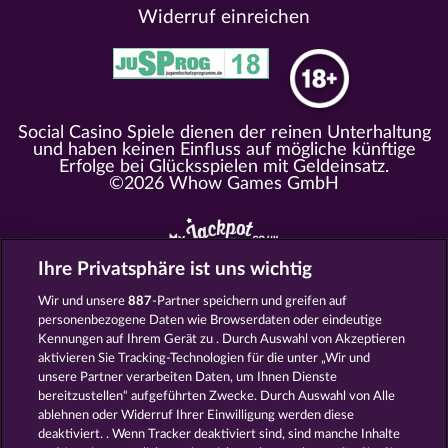
Widerruf einreichen
Social Casino Spiele dienen der reinen Unterhaltung
und haben keinen Einfluss auf mögliche künftige
Erfolge bei Glücksspielen mit Geldeinsatz.
©2026 Whow Games GmbH
Ihre Privatsphäre ist uns wichtig
Alle Spielcasinos im Überblick
Wir und unsere
887
-Partner speichern und greifen auf
https://www.myjackpot.com/cs
personenbezogene Daten wie Browserdaten oder eindeutige
Kennungen auf Ihrem Gerät zu . Durch Auswahl von Akzeptieren
https://www.myjackpot.dk
aktivieren Sie Tracking-Technologien für die unter „Wir und
unsere Partner verarbeiten Daten, um Ihnen Dienste
https://www.jackpot.de
bereitzustellen“ aufgeführten Zwecke. Durch Auswahl von Alle
ablehnen oder Widerruf Ihrer Einwilligung werden diese
https://www.jackpot.at
deaktiviert. . Wenn Tracker deaktiviert sind, sind manche Inhalte