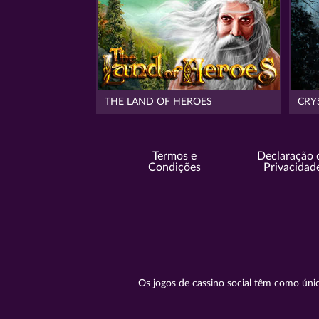
THE LAND OF HEROES
CRY
Termos e
Declaração 
Condições
Privacidad
Os jogos de cassino social têm como únic