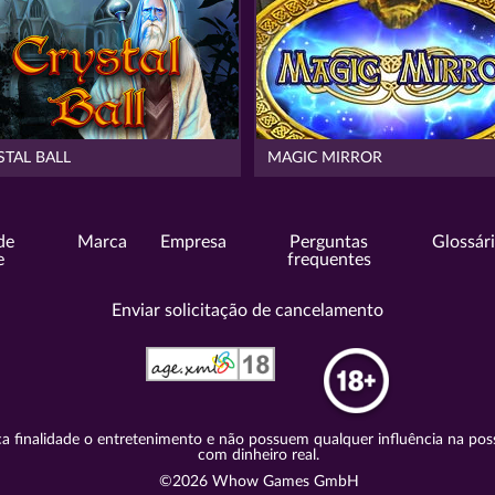
STAL BALL
MAGIC MIRROR
de
Marca
Empresa
Perguntas
Glossár
e
frequentes
Enviar solicitação de cancelamento
a finalidade o entretenimento e não possuem qualquer influência na poss
com dinheiro real.
©2026 Whow Games GmbH