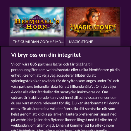
THE GUARDIAN GOD: HEIMDALL'S HORN
MAGIC STONE
Vi bryr oss om din integritet
Vi och våra
885
partners lagrar och får tillgång till
personuppgifter som webbläsardata eller unika identifierare på din
enhet . Genom att välja Jag accepterar tillåter du att
spårningstekniker används för de syften som anges under ”Vi och
THE LAND OF HEROES
MAGIC MIRROR
våra partners behandlar data för att tillhandahålla”. . Om du väljer
Avvisa alla eller återkallar ditt samtycke inaktiveras de. Om
spårare är inaktiverade kan visst innehåll och vissa annonser som
du ser vara mindre relevanta för dig. Du kan återkomma till denna
Användarvillkor
Sekretesspolicy
Avtryck
meny för att ändra dina val eller återkalla ditt samtycke när som
helst genom att klicka på länken Hantera preferenser längst ned
Om Företaget
FAQ
Ordlista
på webbsidan [eller den flytande ikonen längst ned till vänster på
webbsidan, om tillämpligt]. Dina val kommer att ha effekt inom