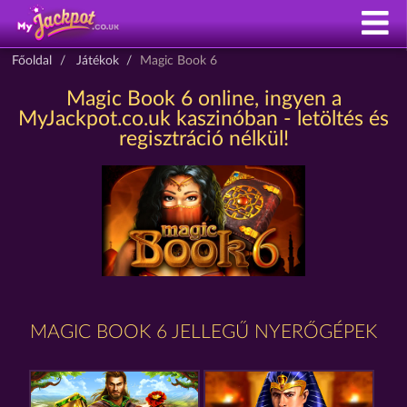
Főoldal
Játékok
Magic Book 6
Magic Book 6 online, ingyen a
MyJackpot.co.uk kaszinóban - letöltés és
regisztráció nélkül!
MAGIC BOOK 6 JELLEGŰ NYERŐGÉPEK