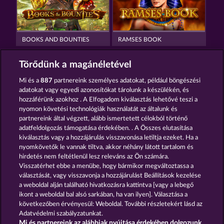
BOOKS AND BOUNTIES
RAMSES BOOK
Törődünk a magánéletével
Mi és a
887
partnereink személyes adatokat, például böngészési
adatokat vagy egyedi azonosítókat tárolunk a készülékén, és
hozzáférünk azokhoz . A Elfogadom kiválasztás lehetővé teszi a
nyomon követési technológiák használatát az általunk és
MAGIC BOOK
THE BLACK BOOK OF PIRATES
partnereink által végzett, alább ismertetett célokból történő
adatfeldolgozás támogatása érdekében. . A Összes elutasítása
kiválasztás vagy a hozzájárulás visszavonása letiltja ezeket. Ha a
Részvételi feltételek
nyomkövetők le vannak tiltva, akkor néhány látott tartalom és
hirdetés nem feltétlenül lesz releváns az Ön számára.
Visszatérhet ebbe a menübe, hogy bármikor megváltoztassa a
Adatkezelési tájékoztató
Impresszum
választását, vagy visszavonja a hozzájárulást Beállítások kezelése
a weboldal alján található hivatkozásra kattintva [vagy a lebegő
A cég
GYIK
Szójegyzék
ikont a weboldal bal alsó sarkában, ha van ilyen]. Választása a
következőben érvényesül: Weboldal. További részletekért lásd az
Adatvédelmi szabályzatunkat.
Partnerprogram
Facebook
Mi és partnereink az alábbiak nyújtása érdekében dolgozunk