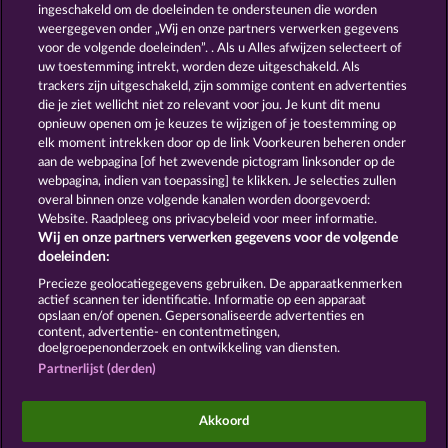
ingeschakeld om de doeleinden te ondersteunen die worden
weergegeven onder „Wij en onze partners verwerken gegevens
voor de volgende doeleinden”. . Als u Alles afwijzen selecteert of
uw toestemming intrekt, worden deze uitgeschakeld. Als
BEER PARTY
HALLOW REELS
trackers zijn uitgeschakeld, zijn sommige content en advertenties
die je ziet wellicht niet zo relevant voor jou. Je kunt dit menu
opnieuw openen om je keuzes te wijzigen of je toestemming op
elk moment intrekken door op de link Voorkeuren beheren onder
Algemene voorwaarden
Privacyverklaring
aan de webpagina [of het zwevende pictogram linksonder op de
webpagina, indien van toepassing] te klikken. Je selecties zullen
Colofon
Bedrijf
FAQ
Woordenlijst
overal binnen onze volgende kanalen worden doorgevoerd:
Website. Raadpleeg ons privacybeleid voor meer informatie.
Wij en onze partners verwerken gegevens voor de volgende
Partnerprogramma
Facebook
doeleinden:
Terugbetalingsverzoek indienen
Precieze geolocatiegegevens gebruiken. De apparaatkenmerken
actief scannen ter identificatie. Informatie op een apparaat
opslaan en/of openen. Gepersonaliseerde advertenties en
content, advertentie- en contentmetingen,
doelgroepenonderzoek en ontwikkeling van diensten.
Partnerlijst (derden)
Sociale casino games zijn enkel bedoeld voor
entertainment en hebben absoluut geen enkele
Akkoord
invloed op mogelijk toekomstig succes in het