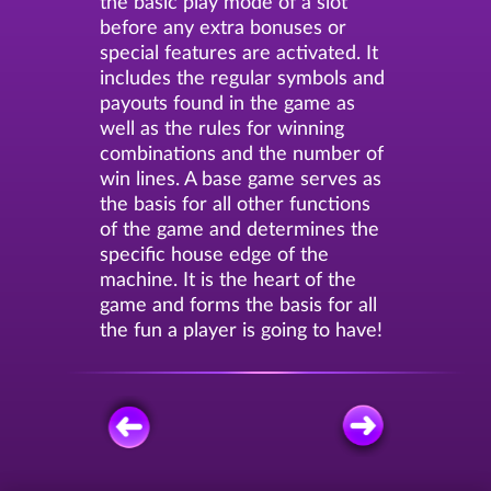
the basic play mode of a slot
before any extra bonuses or
special features are activated. It
includes the regular symbols and
payouts found in the game as
well as the rules for winning
combinations and the number of
win lines. A base game serves as
the basis for all other functions
of the game and determines the
specific house edge of the
machine. It is the heart of the
game and forms the basis for all
the fun a player is going to have!