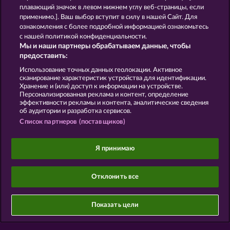
плавающий значок в левом нижнем углу веб-страницы, если
применимо.]. Ваш выбор вступит в силу в нашей Сайт. Для
ознакомления с более подробной информацией ознакомьтесь
с нашей политикой конфиденциальности.
Правила
КОНФИДЕНЦИАЛЬНОСТЬ
Мы и наши партнеры обрабатываем данные, чтобы
предоставить:
О компании
Компания
ЧаВо
Использование точных данных геолокации. Активное
сканирование характеристик устройства для идентификации.
Хранение и (или) доступ к информации на устройстве.
Глоссарий
Партнерская программа
Персонализированная реклама и контент, определение
эффективности рекламы и контента, аналитические сведения
об аудитории и разработка сервисов.
Facebook
Список партнеров (поставщиков)
Отправить Запрос об Отказе
Я принимаю
Отклонить все
Данный портал предназначен исключительно
для развлекательных целей и абсолютно не
Показать цели
влияет на потенциальный успех при игре на
реальные деньги.