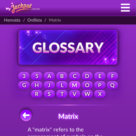
Hemsida
Ordlista
Matrix
3
5
A
B
C
D
E
F
G
H
J
L
M
O
P
Q
R
S
T
V
W
X
Matrix
A "matrix" refers to the