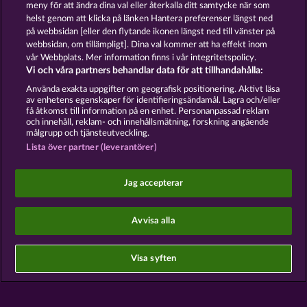
meny för att ändra dina val eller återkalla ditt samtycke när som
helst genom att klicka på länken Hantera preferenser längst ned
på webbsidan [eller den flytande ikonen längst ned till vänster på
webbsidan, om tillämpligt]. Dina val kommer att ha effekt inom
vår Webbplats. Mer information finns i vår integritetspolicy.
Vi och våra partners behandlar data för att tillhandahålla:
Användarvillkor
Sekretesspolicy
Avtryck
Använda exakta uppgifter om geografisk positionering. Aktivt läsa
av enhetens egenskaper för identifieringsändamål. Lagra och/eller
Om Företaget
FAQ
Ordlista
få åtkomst till information på en enhet. Personanpassad reklam
och innehåll, reklam- och innehållsmätning, forskning angående
målgrupp och tjänsteutveckling.
Partnerprogram
Facebook
Lista över partner (leverantörer)
Skicka in en begäran om att ångra köpet
Jag accepterar
Avvisa alla
Sociala casinospel är endast avsedda för
underhållningsändamål och har absolut inget
Visa syften
inflytande på eventuell framtida framgång i spel
med riktiga pengar.
©2026 Whow Games GmbH