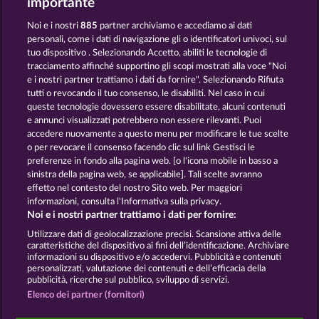
importante
Noi e i nostri
885
partner archiviamo e accediamo ai dati
personali, come i dati di navigazione gli o identificatori univoci, sul
tuo dispositivo . Selezionando Accetto, abiliti le tecnologie di
SNEGUROCHKA
tracciamento affinché supportino gli scopi mostrati alla voce "Noi
e i nostri partner trattiamo i dati da fornire". Selezionando Rifiuta
tutti o revocando il tuo consenso, le disabiliti. Nel caso in cui
Termini e condizioni
queste tecnologie dovessero essere disabilitate, alcuni contenuti
e annunci visualizzati potrebbero non essere rilevanti. Puoi
accedere nuovamente a questo menu per modificare le tue scelte
Informativa sulla privacy
Note legali
o per revocare il consenso facendo clic sul link Gestisci le
preferenze in fondo alla pagina web. [o l'icona mobile in basso a
Società
FAQ
Glossario
sinistra della pagina web, se applicabile]. Tali scelte avranno
effetto nel contesto del nostro Sito web. Per maggiori
informazioni, consulta l'Informativa sulla privacy.
Programma di affiliazione
Facebook
Noi e i nostri partner trattiamo i dati per fornire:
Invia richiesta di recesso
Utilizzare dati di geolocalizzazione precisi. Scansione attiva delle
caratteristiche del dispositivo ai fini dell’identificazione. Archiviare
informazioni su dispositivo e/o accedervi. Pubblicità e contenuti
personalizzati, valutazione dei contenuti e dell’efficacia della
pubblicità, ricerche sul pubblico, sviluppo di servizi.
Elenco dei partner (fornitori)
I giochi social da casinò sono volti esclusivamente