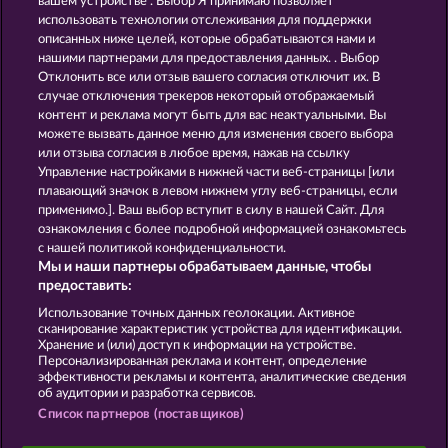
вашем устройстве . Выбор Я принимаю позволяет
использовать технологии отслеживания для поддержки
описанных ниже целей, которые обрабатываются нами и
нашими партнерами для предоставления данных. . Выбор
Отклонить все или отзыв вашего согласия отключит их. В
SNEGUROCHKA
BEER PARTY
случае отключения трекеров некоторый отображаемый
контент и реклама могут быть для вас неактуальными. Вы
можете вызвать данное меню для изменения своего выбора
Правила
КОНФИДЕНЦИАЛЬНОСТЬ
или отзыва согласия в любое время, нажав на ссылку
Управление настройками в нижней части веб-страницы [или
плавающий значок в левом нижнем углу веб-страницы, если
О компании
Компания
ЧаВо
применимо.]. Ваш выбор вступит в силу в нашей Сайт. Для
ознакомления с более подробной информацией ознакомьтесь
Глоссарий
Партнерская программа
с нашей политикой конфиденциальности.
Мы и наши партнеры обрабатываем данные, чтобы
Facebook
предоставить:
Использование точных данных геолокации. Активное
Отправить Запрос об Отказе
сканирование характеристик устройства для идентификации.
Хранение и (или) доступ к информации на устройстве.
Персонализированная реклама и контент, определение
эффективности рекламы и контента, аналитические сведения
об аудитории и разработка сервисов.
Список партнеров (поставщиков)
Данный портал предназначен исключительно